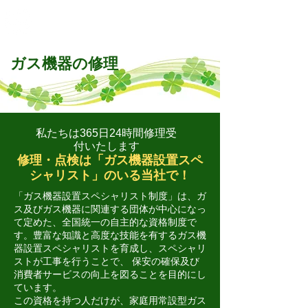
ガス機器・修理
・リフォーム
のことなら
仙台ガスサービス株式会社
ガス機器の修理
私たちは365日24時間修理受
付いたします
修理・点検は「ガス機器設置スペ
シャリスト」のいる当社で！
「ガス機器設置スペシャリスト制度」は、ガ
ス及びガス機器に関連する団体が中心になっ
て定めた、全国統一の自主的な資格制度で
す。豊富な知識と高度な技能を有するガス機
器設置スペシャリストを育成し、スペシャリ
ストが工事を行うことで、 保安の確保及び
消費者サービスの向上を図ることを目的にし
ています。
この資格を持つ人だけが、家庭用常設型ガス