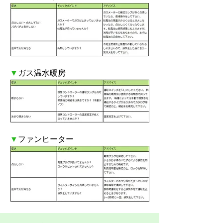
▼
ガス温水暖房
▼
ファンヒーター