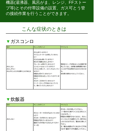
機器(湯沸器、風呂がま、レンジ、FFストー
ブ等)とその付帯設備の設置、ガス可とう管
の接続作業を行うことができます。
こんな症状のときは
▼
ガスコンロ
▼
炊飯器