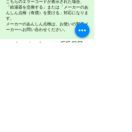
こちらのエラーコードが表示された場合、
「給湯器を交換する」または「メーカーのあ
んしん点検（有償）を受ける」対応になりま
す。
メーカーのあんしん点検は、お使いの製造メ
ーカーへお問い合わせください。
よくある質問
Q1：ガス機器（コンロ、
台所の湯沸器等の乾電池を
使用する機器）がうまく動
作しません
A1：乾電池の消耗によって火がつ
きにくくなっている場合がありま
Q2：ガス機器（屋外給湯
器・ファンヒータ・炊飯器
す。 乾電池を新しいものに交換し
等のコンセントから電源を
てみてください。それでも直らな
取る機器）がうまく動作し
い場合は修理が必要と思われます