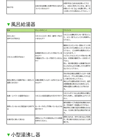
▼
風呂給湯器
▼
小型湯沸し器