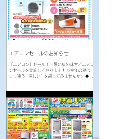
３９,４００円（税込み） ③２０号フルオ
ート据置タイプ GT‐C2072AR‐1 BL・RC‐
J101Eマルチ ２６７,４００円（税込
み） ④２０号オート据置タイプ GT‐
C2072SAR‐1 BL・RC‐J101Eマルチ ２
４４,７００円（税込み） ＜リンナイ＞
⑤２０号オート壁掛タイプ RUF‐
E200FSAW・MBC‐240V（A） ２５６,
１００円（税込み） ⑥２０号フルオート据
エアコンセールのお知らせ
置タイプ RUF‐E2008AG（B）・MBC‐
240V（A） ２７３,０００円（税込み）
『エアコン』セール!! ＼暑い夏の味方／エアコ
⑦２４号フルオート据置タイプ
ンセールを実施しております！ ✨今年の夏は、
少し違う "涼しい" を感じてみませんか✨ ◆ セ
ール期間：２０２６年６月１日（月）～８月３
１日（月）まで ◆ 【ＧＥＮＥＲＡＬ】
「ｎｏｃｒｉａ ＡＨ」（ノクリアシリーズ）※
２０２５年製モデル ・ＡＧ－ＡＨ２２５
Ｓ ６畳用 ＊＊限定１５台＊＊ ６
８,３００円（税込み） ※工事費、部材費、処
分費別途 ・ＡＧ－ＡＨ２８５Ｓ １０畳
用 ＊＊限定８台＊＊ ８０,３００円
（税込み） ※工事費、部材費、処分費別途
【Ｐａｎａｓｏｎｉｃ】 「Ｅｏｌｉａ」