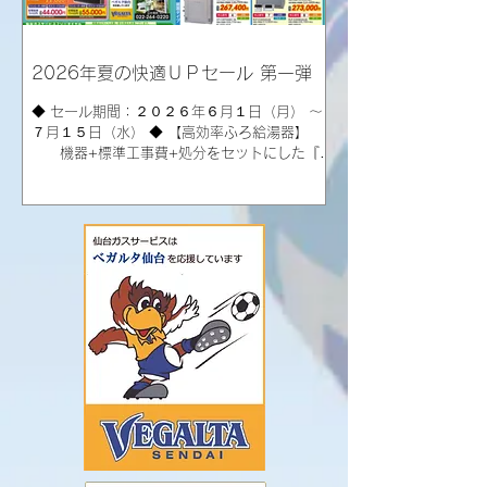
（エオリア） ・Ｋシリーズ ＊＊６４％
ＯＦＦ＊＊ ＣＳ－Ｋ２２５Ｄ ６畳
用 １０２,９００円（税込み）
※工
2026年夏の快適ＵＰセール 第一弾
事費、部材費、処分費別途 ＣＳ－Ｋ２
８５Ｄ １０畳用 １２６,７００円（税込み）
◆ セール期間：２０２６年６月１日（月） ～
※工
７月１５日（水） ◆ 【高効率ふろ給湯器】
事費、部材費、処分費別途 ・Ｎシリー
機器+標準工事費+処分をセットにした『コ
ズ ＊＊６０％ＯＦＦ＊＊ ＣＳ－２２
ミコミ価格』 ＜ノーリツ＞ ①２０号
５Ｄ
フルオート壁掛タイプ GT‐C2072AW‐1 BL・
RC‐J101Eマルチ ２６２,１００円（税込
み） ②２０号オート壁掛タイプ GT‐
C2072SAW‐1 BL・RC‐J101Eマルチ ２
３９,４００円（税込み） ③２０号フルオ
ート据置タイプ GT‐C2072AR‐1 BL・RC‐
J101Eマルチ ２６７,４００円（税込
み） ④２０号オート据置タイプ GT‐
C2072SAR‐1 BL・RC‐J101Eマルチ ２
４４,７００円（税込み） ＜リンナイ＞
⑤２０号オート壁掛タイプ RUF‐
E200FSAW・MBC‐240V（A） ２５６,
１００円（税込み） ⑥２０号フルオート据
置タイプ RUF‐E2008AG（B）・MBC‐
240V（A） ２７３,０００円（税込み）