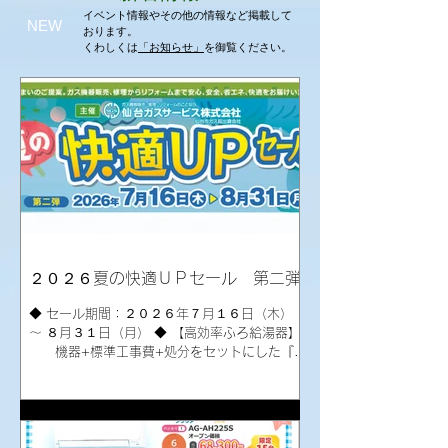
イベント情報やその他の情報など掲載して
NEW
おります。
くわしくは
「お知らせ」
を御覧ください。
２０２６夏の快適ＵＰセール 第二弾
◆ セール期間：２０２６年７月１６日（木）
～ ８月３１日（月） ◆ 【高効率ふろ給湯器】
機器+標準工事費+処分をセットにした『コ
ミコミ価格』 ＜ノーリツ＞ ①２０号
フルオート壁掛タイプ GT‐C2072AW‐1 BL・
RC‐J101Eマルチ ２６２,１００円（税込
み） ②２０号オート壁掛タイプ GT‐
C2072SAW‐1 BL・RC‐J101Eマルチ ２