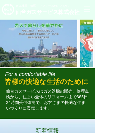
ガス機器・修理
・リフォーム
のことなら
仙台ガスサービス株式会社
​For a comfortable life
皆様の快適な生活のために
仙台ガスサービスはガス器機の販売、修理点
検から、住まい全体のリフォームまで365日
24時間受付体制で、お客さまの快適な住ま
いづくりに貢献します。
新着情報